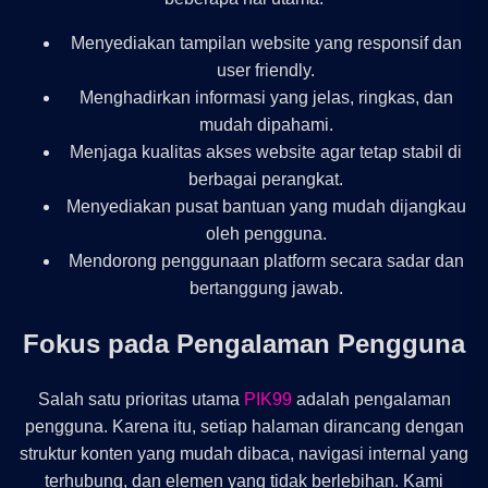
Menyediakan tampilan website yang responsif dan
user friendly.
Menghadirkan informasi yang jelas, ringkas, dan
mudah dipahami.
Menjaga kualitas akses website agar tetap stabil di
berbagai perangkat.
Menyediakan pusat bantuan yang mudah dijangkau
oleh pengguna.
Mendorong penggunaan platform secara sadar dan
bertanggung jawab.
Fokus pada Pengalaman Pengguna
Salah satu prioritas utama
PIK99
adalah pengalaman
pengguna. Karena itu, setiap halaman dirancang dengan
struktur konten yang mudah dibaca, navigasi internal yang
terhubung, dan elemen yang tidak berlebihan. Kami