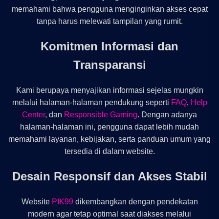
memahami bahwa pengguna menginginkan akses cepat
tanpa harus melewati tampilan yang rumit.
Komitmen Informasi dan
Transparansi
Kami berupaya menyajikan informasi sejelas mungkin
melalui halaman-halaman pendukung seperti
FAQ
,
Help
Center
, dan
Responsible Gaming
. Dengan adanya
halaman-halaman ini, pengguna dapat lebih mudah
memahami layanan, kebijakan, serta panduan umum yang
tersedia di dalam website.
Desain Responsif dan Akses Stabil
Website
PIK99
dikembangkan dengan pendekatan
modern agar tetap optimal saat diakses melalui